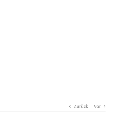
elles
Theater
Über uns
Kontakt
ember 2015
Zurück
Vor